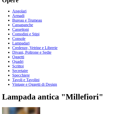
Opere
Angolari
Armadi
Bureau e Trumeau
Cassapanche
Cassettoni
Comodini e Stipi
Console
Lampadari
Credenze, Vetrine e Librerie
Divani, Poltrone e Sedie
Oggetti
Quadri
Scrittoi
Secretaire
Specchiere
Tavoli e Tavolini
Vintage e Oggetti di Design
Lampada antica "Millefiori"