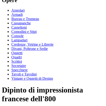
Opere
Angolari
Armadi
Bureau e Trumeau
Cassapanche
Cassettoni
Comodini e Stipi
Console
Lampadari
Credenze, Vetrine e Librerie
Divani, Poltrone e Sedie
Oggetti
Quadri
Scrittoi
Secretaire
Specchiere
Tavoli e Tavolini
Vintage e Oggetti di Design
Dipinto di impressionista
francese dell'800