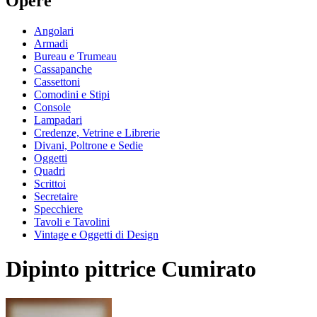
Opere
Angolari
Armadi
Bureau e Trumeau
Cassapanche
Cassettoni
Comodini e Stipi
Console
Lampadari
Credenze, Vetrine e Librerie
Divani, Poltrone e Sedie
Oggetti
Quadri
Scrittoi
Secretaire
Specchiere
Tavoli e Tavolini
Vintage e Oggetti di Design
Dipinto pittrice Cumirato