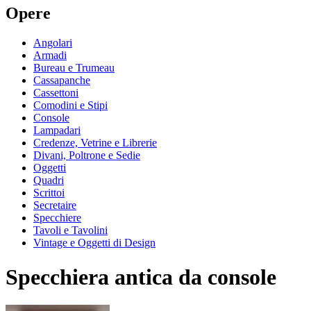
Opere
Angolari
Armadi
Bureau e Trumeau
Cassapanche
Cassettoni
Comodini e Stipi
Console
Lampadari
Credenze, Vetrine e Librerie
Divani, Poltrone e Sedie
Oggetti
Quadri
Scrittoi
Secretaire
Specchiere
Tavoli e Tavolini
Vintage e Oggetti di Design
Specchiera antica da console