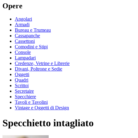
Opere
Angolari
Armadi
Bureau e Trumeau
Cassapanche
Cassettoni
Comodini e Stipi
Console
Lampadari
Credenze, Vetrine e Librerie
Divani, Poltrone e Sedie
Oggetti
Quadri
Scrittoi
Secretaire
Specchiere
Tavoli e Tavolini
Vintage e Oggetti di Design
Specchietto intagliato